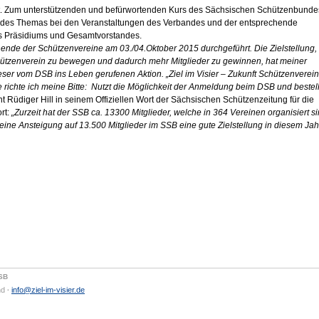
 Zum unterstützenden und befürwortenden Kurs des Sächsischen Schützenbunde
 des Themas bei den Veranstaltungen des Verbandes und der entsprechende
s Präsidiums und Gesamtvorstandes.
nde der Schützenvereine am 03./04.Oktober 2015 durchgeführt. Die Zielstellung,
chützenverein zu bewegen und dadurch mehr Mitglieder zu gewinnen, hat meiner
ser vom DSB ins Leben gerufenen Aktion. „Ziel im Visier – Zukunft Schützenverein
e richte ich meine Bitte: Nutzt die Möglichkeit der Anmeldung beim DSB und bestell
t Rüdiger Hill in seinem Offiziellen Wort der Sächsischen Schützenzeitung für die
rt:
„Zurzeit hat der SSB ca. 13300 Mitglieder, welche in 364 Vereinen organisiert si
ne Ansteigung auf 13.500 Mitglieder im SSB eine gute Zielstellung in diesem Jahr
DSB
nd
info@ziel-im-visier.de
·