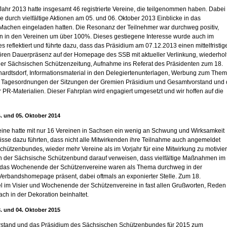
hr 2013 hatte insgesamt 46 registrierte Vereine, die teilgenommen haben. Dabei
e durch vielfältige Aktionen am 05. und 06. Oktober 2013 Einblicke in das
Machen eingeladen hatten. Die Resonanz der Teilnehmer war durchweg positiv,
len in den Vereinen um über 100%. Dieses gestiegene Interesse wurde auch im
eflektiert und führte dazu, dass das Präsidium am 07.12.2013 einen mittelfristig
hören Dauerpräsenz auf der Homepage des SSB mit aktueller Verlinkung, wiederhol
 der Sächsischen Schützenzeitung, Aufnahme ins Referat des Präsidenten zum 18.
ardtsdorf, Informationsmaterial in den Delegiertenunterlagen, Werbung zum The
e Tagesordnungen der Sitzungen der Gremien Präsidium und Gesamtvorstand und 
PR-Materialien. Dieser Fahrplan wird engagiert umgesetzt und wir hoffen auf die
 und 05. Oktober 2014
ne hatte mit nur 16 Vereinen in Sachsen ein wenig an Schwung und Wirksamkeit
isse dazu führten, dass nicht alle Mitwirkenden ihre Teilnahme auch angemeldet
Schützenbundes, wieder mehr Vereine als im Vorjahr für eine Mitwirkung zu motivie
nn der Sächsische Schützenbund darauf verweisen, dass vielfältige Maßnahmen im
 und das Wochenende der Schützenvereine waren als Thema durchweg in der
erbandshomepage präsent, dabei oftmals an exponierter Stelle. Zum 18.
l im Visier und Wochenende der Schützenvereine in fast allen Grußworten, Reden
ch in der Dekoration beinhaltet.
 und 04. Oktober 2015
vorstand und das Präsidium des Sächsischen Schützenbundes für 2015 zum