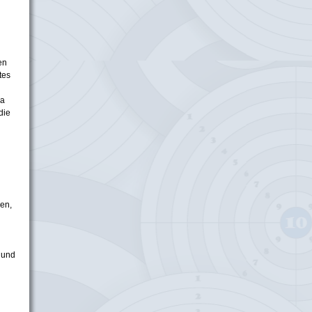
en
tes
ma
die
ren,
 und