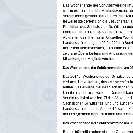
Das Wochenende der Schützenvereine im Ja
waren es deutlich mehr Mitgliedsvereine, di
Vereinsleben gewährt haben bzw. zum Mit-
teilweise steigerten sich die Besucherzah
Präsidium des Sächsischen Schützenbundes r
Fahrplan für 2014 festgelegt hat. Dazu ge
Aufgreifen des Themas im Offiziellen Wort
Landesschützentag am 05.04.2014 in Burkh
bei jedem Vereinsbesuch, Aufnahme in all
zeitnahe Überarbeitung und Anpassung der 
Mitwirkung der Mitgliedsvereine.
Das Wochenende der Schützenvereine am 04.
Das 2014er Wochenende der Schützenverei
verloren. Hinzu kommt, dass Missverständn
hatten. Das erklärte Ziel des Sächsischen 
konnte nicht erreicht werden. Dennoch ka
Vorfeld realisiert wurden. Ziel im Visier
Sächsischen Schützenzeitung und auf der V
Landesschützentag im April 2014 waren Zie
der Delegiertenmappe zu finden und mehrfa
Das Wochenende der Schützenvereine am 03.
Bereits frühzeitig haben sich der Gesamt