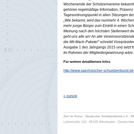
Wochenende der Schützenvereine bekannt.
gehören regelmäßige Information, Präsenz
Tagesordnungspunkt in allen Sitzungen de
„Wie bekannt, wird das nunmehr 4. Wochene
mehr junge Bürger zum Eintritt in einen S
Meinung nach den höchsten Stellenwert die
geht uns alle an! An alle Vereinsvorsitzend
die Mit-Mach-Pakete!“
schreibt Vizepräsiden
Ausgabe 1 des Jahrgangs 2015 und setzt fo
Im Rahmen der Mitgliedergewinnung wäre ei
Für weitere detailliertere Infos
http://www.saechsischer-schuetzenbund.de
« zurück
Ziel im Visier · Deutscher Schützenbund e.V. - 
Lahnstraße 120
65195 Wiesbaden
Deutschla
·
·