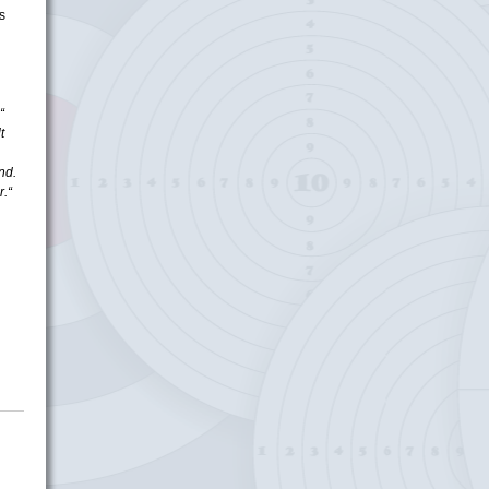
s
“
t
nd.
.“