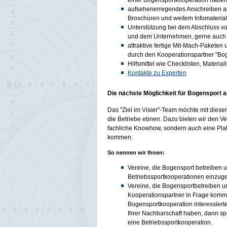
einer Bogensportkooperation habe
aufsehenerregendes Anschreiben an
Broschüren und weitem Infomaterial
Unterstützung bei dem Abschluss v
und dem Unternehmen, gerne auch fü
attraktive fertige Mit-Mach-Paketen
durch den Kooperationspartner "Boge
Hilfsmittel wie Checklisten, Materi
Kontakte zu Experten
Die nächste Möglichkeit für Bogensport a
Das "Ziel im Visier"-Team möchte mit die
die Betriebe ebnen. Dazu bieten wir den V
fachliche Knowhow, sondern auch eine Platt
kommen.
So nennen wir Ihnen:
Vereine, die Bogensport betreiben u
Betriebssportkooperationen einzug
Vereine, die Bogensportbetreiben u
Kooperationspartner in Frage komme
Bogensportkooperation interessiert
Ihrer Nachbarschaft haben, dann sp
eine Betriebssportkooperation.