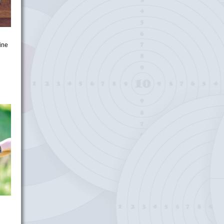
ine
n