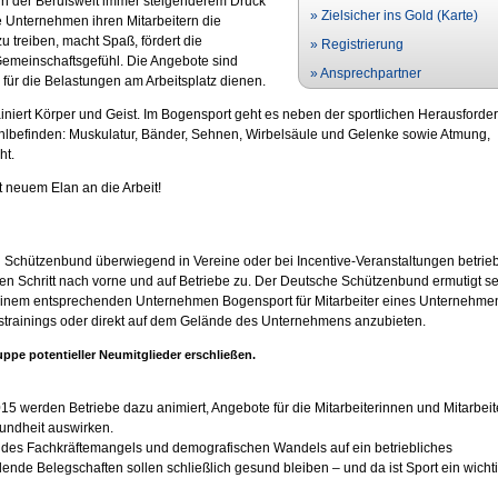
in der Berufswelt immer steigenderem Druck
» Zielsicher ins Gold (Karte)
e Unternehmen ihren Mitarbeitern die
u treiben, macht Spaß, fördert die
» Registrierung
 Gemeinschaftsgefühl. Die Angebote sind
» Ansprechpartner
h für die Belastungen am Arbeitsplatz dienen.
trainiert Körper und Geist. Im Bogensport geht es neben der sportlichen Herausforde
hlbefinden: Muskulatur, Bänder, Sehnen, Wirbelsäule und Gelenke sowie Atmung,
ht.
t neuem Elan an die Arbeit!
 Schützenbund überwiegend in Vereine oder bei Incentive-Veranstaltungen betrie
n Schritt nach vorne und auf Betriebe zu. Der Deutsche Schützenbund ermutigt s
einem entsprechenden Unternehmen Bogensport für Mitarbeiter eines Unternehme
trainings oder direkt auf dem Gelände des Unternehmens anzubieten.
uppe potentieller Neumitglieder erschließen.
5 werden Betriebe dazu animiert, Angebote für die Mitarbeiterinnen und Mitarbeit
sundheit auswirken.
es Fachkräftemangels und demografischen Wandels auf ein betriebliches
de Belegschaften sollen schließlich gesund bleiben – und da ist Sport ein wicht