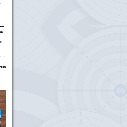
,
ben
was
em
neue
 zum