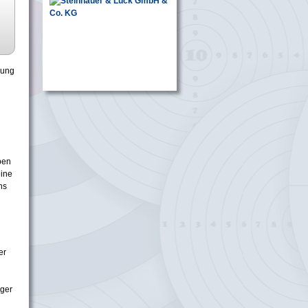
rung
ben
eine
ns
er
iger