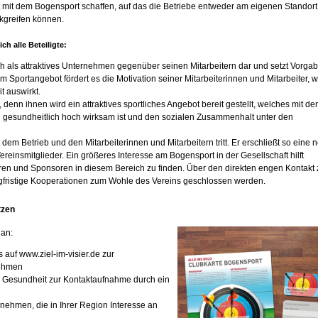
ot mit dem Bogensport schaffen, auf das die Betriebe entweder am eigenen Standort
kgreifen können.
ch alle Beteiligte:
ch als attraktives Unternehmen gegenüber seinen Mitarbeitern dar und setzt Vorga
 Sportangebot fördert es die Motivation seiner Mitarbeiterinnen und Mitarbeiter, 
it auswirkt.
, denn ihnen wird ein attraktives sportliches Angebot bereit gestellt, welches mit d
h gesundheitlich hoch wirksam ist und den sozialen Zusammenhalt unter den
 dem Betrieb und den Mitarbeiterinnen und Mitarbeitern tritt. Er erschließt so eine 
Vereinsmitglieder. Ein größeres Interesse am Bogensport in der Gesellschaft hilft
ieren und Sponsoren in diesem Bereich zu finden. Über den direkten engen Kontakt
fristige Kooperationen zum Wohle des Vereins geschlossen werden.
tzen
 an:
s auf www.ziel-im-visier.de zur
nehmen
 Gesundheit zur Kontaktaufnahme durch ein
ehmen, die in Ihrer Region Interesse an